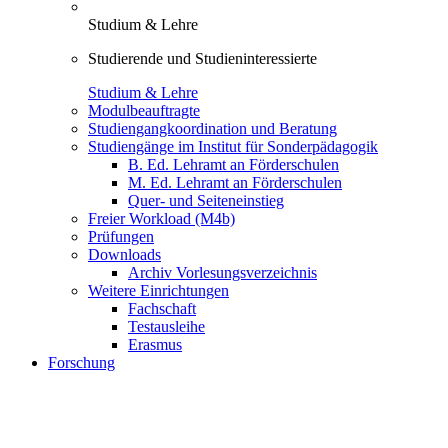
Studium & Lehre
Studierende und Studieninteressierte
Studium & Lehre
Modulbeauftragte
Studiengangkoordination und Beratung
Studiengänge im Institut für Sonderpädagogik
B. Ed. Lehramt an Förderschulen
M. Ed. Lehramt an Förderschulen
Quer- und Seiteneinstieg
Freier Workload (M4b)
Prüfungen
Downloads
Archiv Vorlesungsverzeichnis
Weitere Einrichtungen
Fachschaft
Testausleihe
Erasmus
Forschung