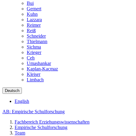
Bui
Gernert
Kuhn
Lazzara
Reimer
Reiß
Schneider
Thielmann
Sichma
Krieger
Ceh
Umashankar
Kaplan-Kaçmaz
Kleiser
Limbach
Deutsch
English
AB: Empirische Schulforschung
Fachbereich Erziehungswissenschaften
Empirische Schulforschung
Team