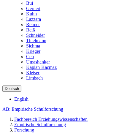
Bui
Gernert
Kuhn
Lazzara
Reimer
Reiß
Schneider
Thielmann
Sichma
Krieger
Ceh
Umashankar
Kaplan-Kaçmaz
Kleiser
Limbach
Deutsch
English
AB: Empirische Schulforschung
Fachbereich Erziehungswissenschaften
Empirische Schulforschung
Forschung