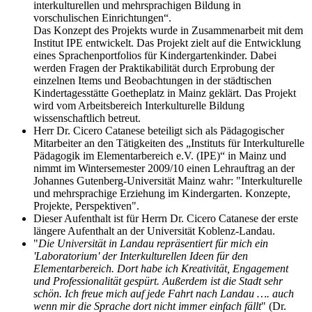
interkulturellen und mehrsprachigen Bildung in
vorschulischen Einrichtungen“.
Das Konzept des Projekts wurde in Zusammenarbeit mit dem
Institut IPE entwickelt. Das Projekt zielt auf die Entwicklung
eines Sprachenportfolios für Kindergartenkinder. Dabei
werden Fragen der Praktikabilität durch Erprobung der
einzelnen Items und Beobachtungen in der städtischen
Kindertagesstätte Goetheplatz in Mainz geklärt. Das Projekt
wird vom Arbeitsbereich Interkulturelle Bildung
wissenschaftlich betreut.
Herr Dr. Cicero Catanese beteiligt sich als Pädagogischer
Mitarbeiter an den Tätigkeiten des „Instituts für Interkulturelle
Pädagogik im Elementarbereich e.V. (IPE)“ in Mainz und
nimmt im Wintersemester 2009/10 einen Lehrauftrag an der
Johannes Gutenberg-Universität Mainz wahr: "Interkulturelle
und mehrsprachige Erziehung im Kindergarten. Konzepte,
Projekte, Perspektiven".
Dieser Aufenthalt ist für Herrn Dr. Cicero Catanese der erste
längere Aufenthalt an der Universität Koblenz-Landau.
"
Die Universität in Landau repräsentiert für mich ein
'Laboratorium' der Interkulturellen Ideen für den
Elementarbereich. Dort habe ich Kreativität, Engagement
und Professionalität gespürt. Außerdem ist die Stadt sehr
schön. Ich freue mich auf jede Fahrt nach Landau …. auch
wenn mir die Sprache dort nicht immer einfach fällt
" (Dr.