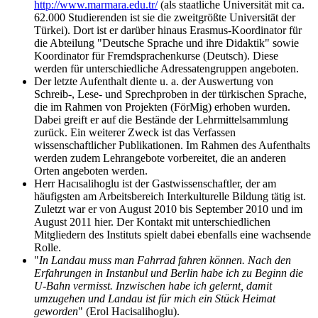
http://www.marmara.edu.tr/
(als staatliche Universität mit ca.
62.000 Studierenden ist sie die zweitgrößte Universität der
Türkei). Dort ist er darüber hinaus Erasmus-Koordinator für
die Abteilung "Deutsche Sprache und ihre Didaktik" sowie
Koordinator für Fremdsprachenkurse (Deutsch). Diese
werden für unterschiedliche Adressatengruppen angeboten.
Der letzte Aufenthalt diente u. a. der Auswertung von
Schreib-, Lese- und Sprechproben in der türkischen Sprache,
die im Rahmen von Projekten (FörMig) erhoben wurden.
Dabei greift er auf die Bestände der Lehrmittelsammlung
zurück. Ein weiterer Zweck ist das Verfassen
wissenschaftlicher Publikationen. Im Rahmen des Aufenthalts
werden zudem Lehrangebote vorbereitet, die an anderen
Orten angeboten werden.
Herr Hacısalihoglu ist der Gastwissenschaftler, der am
häufigsten am Arbeitsbereich Interkulturelle Bildung tätig ist.
Zuletzt war er von August 2010 bis September 2010 und im
August 2011 hier. Der Kontakt mit unterschiedlichen
Mitgliedern des Instituts spielt dabei ebenfalls eine wachsende
Rolle.
"
In Landau muss man Fahrrad fahren können. Nach den
Erfahrungen in Instanbul und Berlin habe ich zu Beginn die
U-Bahn vermisst. Inzwischen habe ich gelernt, damit
umzugehen und Landau ist für mich ein Stück Heimat
geworden
" (Erol Hacisalihoglu).