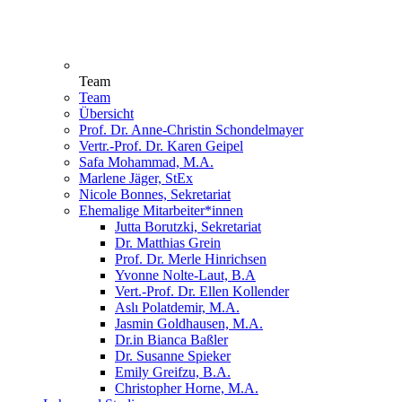
Team
Team
Übersicht
Prof. Dr. Anne-Christin Schondelmayer
Vertr.-Prof. Dr. Karen Geipel
Safa Mohammad, M.A.
Marlene Jäger, StEx
Nicole Bonnes, Sekretariat
Ehemalige Mitarbeiter*innen
Jutta Borutzki, Sekretariat
Dr. Matthias Grein
Prof. Dr. Merle Hinrichsen
Yvonne Nolte-Laut, B.A
Vert.-Prof. Dr. Ellen Kollender
Aslı Polatdemir, M.A.
Jasmin Goldhausen, M.A.
Dr.in Bianca Baßler
Dr. Susanne Spieker
Emily Greifzu, B.A.
Christopher Horne, M.A.