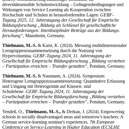
diversitätssensible Schul­entwicklung – Gelingensbedingungen und
Wirkungen von Service Learning als Kooperation zwischen
Hochschule und Schulen in herausfordernden Lagen.
GEBF-
Tagung 2025, 12. Jahrestagung der Gesellschaft für Empirische
Bildungs­forschung „Bildung als Schlüssel für gesellschaft­liche
Herausforderungen: Interdisziplinäre Beiträge aus der Bildungs­
forschung“
, Mannheim, Germany.
Thielmann, M.-S.
& Karst, K. (2024). Messung multidimensionaler
Lern­gruppen­zusammensetzung durch die Nutzung von
Hypervolumina.
GEBF-Tagung 2024, 11. Jahrestagung der
Gesellschaft für Empirische Bildungs­forschung „Bildung verstehen
– Partizipation erreichen – Trans­fer gestalten“
, Potsdam, Germany.
Thielmann, M.-S.
& Naumann, A. (2024). Symposium:
Heterogene Lern­gruppen­zusammensetzung: Quanti­tative Erfassung
und Umgang mit Heterogenität auf Klassen- und
Schulebene.
GEBF-Tagung 2024, 11. Jahrestagung der
Gesellschaft für Empirische Bildungs­forschung „Bildung verstehen
– Partizipation erreichen – Trans­fer gestalten“
, Potsdam, Germany.
Yendell, O.,
Thielmann, M.-S.,
& Derkau, J. (2024). Empowering
schools in socially disadvantaged areas and tomorrow's teachers: A
German service-learning seminar's experiences.
7th European
Conference on Service-Learning in Higher Education (ECSLHE