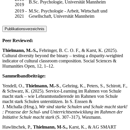
B.Sc. Psychologie, Universität Mannheim
2019
2019 -
M.Sc. Psychologie - Arbeit, Wirtschaft und
2021
Gesellschaft, Universität Mannheim
Publikationsverzeichnis
Peer Reviewed:
Thielmann, M.-S.,
Fehringer, B. C. O. F., & Karst, K. (2025).
Cultural diversity beyond the binary – testing a disparity-weighted
indicator of cultural classroom composition. Social Sciences &
Humanities Open, 12, 1–12.
Sammelbandbeiträge:
Yendell, O.,
Thielmann, M.-S
., Gehring, K., Peters, S., Schirott, F.,
& Schwarz, K. (2025). Service-Learning im Rahmen von Schule
macht stark – wie Lehramtsstudierende im Rahmen von Schule
macht stark Schulen unterstützen. In S. Enssen &
J. Michalla (Hrsg.),
Wir sind starke Schulen und Schule macht stark!
: Prozesse der Schul- und Unterrichtsentwicklung im Rahmen der
Initiative Schule macht stark
(S. 307–317), Waxmann.
Hawlitschek, P.,
Thielmann, M-S.,
Karst, K., & AG SMART