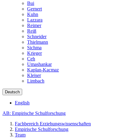
Bui
Gernert
Kuhn
Lazzara
Reimer
Reiß
Schneider
Thielmann
Sichma
Krieger
Ceh
Umashankar
Kaplan-Kaçmaz
Kleiser
Limbach
Deutsch
English
AB: Empirische Schulforschung
Fachbereich Erziehungswissenschaften
Empirische Schulforschung
Team