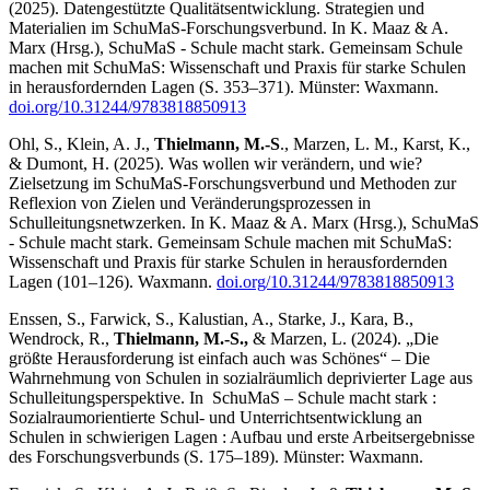
(2025). Datengestützte Qualitätsentwicklung. Strategien und
Materialien im SchuMaS-Forschungsverbund. In K. Maaz & A.
Marx (Hrsg.), SchuMaS - Schule macht stark. Gemeinsam Schule
machen mit SchuMaS: Wissenschaft und Praxis für starke Schulen
in herausfordernden Lagen (S. 353–371). Münster: Waxmann.
doi.org/10.31244/9783818850913
Ohl, S., Klein, A. J.,
Thielmann, M.-S
., Marzen, L. M., Karst, K.,
& Dumont, H. (2025). Was wollen wir verändern, und wie?
Zielsetzung im SchuMaS-Forschungsverbund und Methoden zur
Reflexion von Zielen und Veränderungsprozessen in
Schulleitungsnetwzerken. In K. Maaz & A. Marx (Hrsg.), SchuMaS
- Schule macht stark. Gemeinsam Schule machen mit SchuMaS:
Wissenschaft und Praxis für starke Schulen in herausfordernden
Lagen (101–126). Waxmann.
doi.org/10.31244/9783818850913
Enssen, S., Farwick, S., Kalustian, A., Starke, J., Kara, B.,
Wendrock, R.,
Thielmann, M.-S.,
& Marzen, L. (2024). „Die
größte Herausforderung ist einfach auch was Schönes“ – Die
Wahrnehmung von Schulen in sozialräumlich deprivierter Lage aus
Schulleitungs­perspektive. In SchuMaS – Schule macht stark :
Sozialraum­orientierte Schul- und Unter­richts­entwicklung an
Schulen in schwierigen Lagen : Aufbau und erste Arbeits­ergebnisse
des Forschungs­verbunds (S. 175–189). Münster: Waxmann.