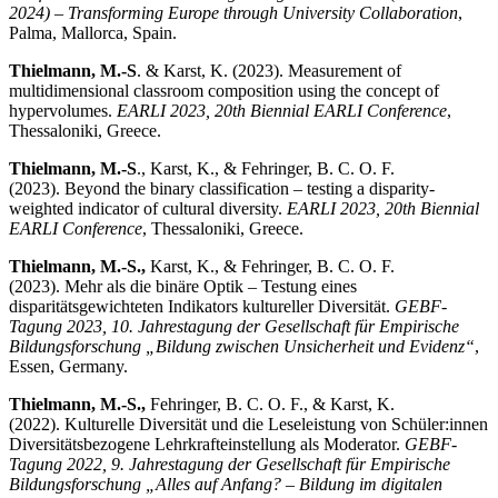
2024) – Trans­forming Europe through University Collaboration
,
Palma, Mallorca, Spain.
Thielmann, M.-S
. & Karst, K. (2023). Measurement of
multidimensional classroom composition using the concept of
hypervolumes.
EARLI 2023, 20th Biennial EARLI Conference
,
Thessaloniki, Greece.
Thielmann, M.-S
., Karst, K., & Fehringer, B. C. O. F.
(2023). Beyond the binary classification – testing a disparity-
weighted indicator of cultural diversity.
EARLI 2023, 20th Biennial
EARLI Conference
, Thessaloniki, Greece.
Thielmann, M.-S.,
Karst, K., & Fehringer, B. C. O. F.
(2023). Mehr als die binäre Optik – Testung eines
disparitätsgewichteten Indikators kultureller Diversität.
GEBF-
Tagung 2023, 10. Jahrestagung der Gesellschaft für Empirische
Bildungs­forschung „Bildung zwischen Unsicherheit und Evidenz“
,
Essen, Germany.
Thielmann, M.-S.,
Fehringer, B. C. O. F., & Karst, K.
(2022). Kulturelle Diversität und die Leseleistung von Schüler:innen
Diversitätsbezogene Lehr­krafteinstellung als Moderator.
GEBF-
Tagung 2022, 9. Jahrestagung der Gesellschaft für Empirische
Bildungs­forschung „Alles auf Anfang? – Bildung im digitalen