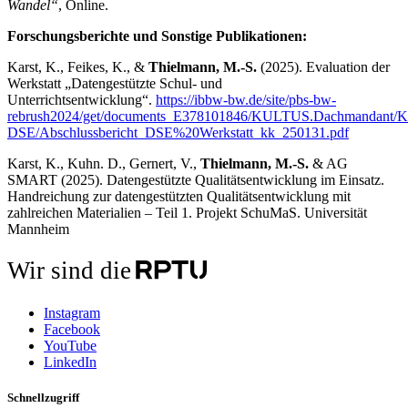
Wandel“
, Online.
Forschungsberichte und Sonstige Publikationen:
Karst, K., Feikes, K., &
Thielmann, M.-S.
(2025). Evaluation der
Werkstatt „Datengestützte Schul- und
Unterrichtsentwicklung“.
https://ibbw-bw.de/site/pbs-bw-
rebrush2024/get/documents_E378101846/KULTUS.Dachmandant/KULT
DSE/Abschlussbericht_DSE%20Werkstatt_kk_250131.pdf
Karst, K., Kuhn. D., Gernert, V.,
Thielmann, M.-S.
& AG
SMART (2025). Datengestützte Qualitätsentwicklung im Einsatz.
Handreichung zur datengestützten Qualitätsentwicklung mit
zahlreichen Materialien – Teil 1. Projekt SchuMaS. Universität
Mannheim
Wir sind die
Instagram
Facebook
YouTube
LinkedIn
Schnellzugriff