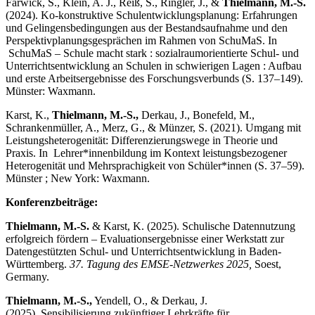
Farwick, S., Klein, A. J., Reiß, S., Ringler, J., &
Thielmann, M.-S.
(2024). Ko-konstruktive Schul­entwicklungs­planung: Erfahrungen
und Gelingensbedingungen aus der Bestandsaufnahme und den
Perspektivplanungs­gesprächen im Rahmen von SchuMaS. In
SchuMaS – Schule macht stark : sozialraum­orientierte Schul- und
Unter­richts­entwicklung an Schulen in schwierigen Lagen : Aufbau
und erste Arbeits­ergebnisse des Forschungs­verbunds (S. 137–149).
Münster: Waxmann.
Karst, K.,
Thielmann, M.-S.,
Derkau, J., Bonefeld, M.,
Schrankenmüller, A., Merz, G., & Münzer, S. (2021). Umgang mit
Leistungs­heterogenität: Differenzierungs­wege in Theorie und
Praxis. In Lehrer*innenbildung im Kontext leistungs­bezogener
Heterogenität und Mehrsprach­igkeit von Schüler*innen (S. 37–59).
Münster ; New York: Waxmann.
Konferenzbeiträge:
Thielmann, M.-S.
& Karst, K. (2025). Schulische Datennutzung
erfolgreich fördern – Evaluationsergebnisse einer Werkstatt zur
Datengestützten Schul- und Unterrichtsentwicklung in Baden-
Württemberg.
37. Tagung des EMSE-Netzwerkes 2025,
Soest,
Germany.
Thielmann, M.-S.,
Yendell, O., & Derkau, J.
(2025). Sensibilisierung zukünftiger Lehr­kräfte für