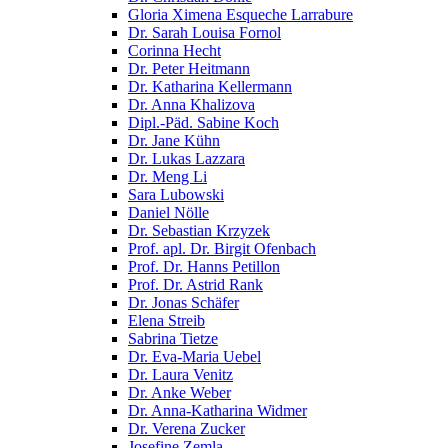
Gloria Ximena Esqueche Larrabure
Dr. Sarah Louisa Fornol
Corinna Hecht
Dr. Peter Heitmann
Dr. Katharina Kellermann
Dr. Anna Khalizova
Dipl.-Päd. Sabine Koch
Dr. Jane Kühn
Dr. Lukas Lazzara
Dr. Meng Li
Sara Lubowski
Daniel Nölle
Dr. Sebastian Krzyzek
Prof. apl. Dr. Birgit Ofenbach
Prof. Dr. Hanns Petillon
Prof. Dr. Astrid Rank
Dr. Jonas Schäfer
Elena Streib
Sabrina Tietze
Dr. Eva-Maria Uebel
Dr. Laura Venitz
Dr. Anke Weber
Dr. Anna-Katharina Widmer
Dr. Verena Zucker
Josefine Zemla