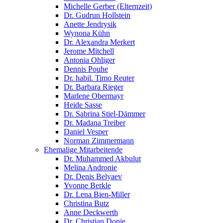
Michelle Gerber (Elternzeit)
Dr. Gudrun Hollstein
Anette Jendrysik
Wynona Kühn
Dr. Alexandra Merkert
Jerome Mitchell
Antonia Ohliger
Dennis Pouhe
Dr. habil. Timo Reuter
Dr. Barbara Rieger
Marlene Obermayr
Heide Sasse
Dr. Sabrina Stiel-Dämmer
Dr. Madana Treiber
Daniel Vesper
Norman Zimmermann
Ehemalige Mitarbeitende
Dr. Muhammed Akbulut
Melina Andronie
Dr. Denis Belyaev
Yvonne Berkle
Dr. Lena Bien-Miller
Christina Butz
Anne Deckwerth
Dr. Christian Donie