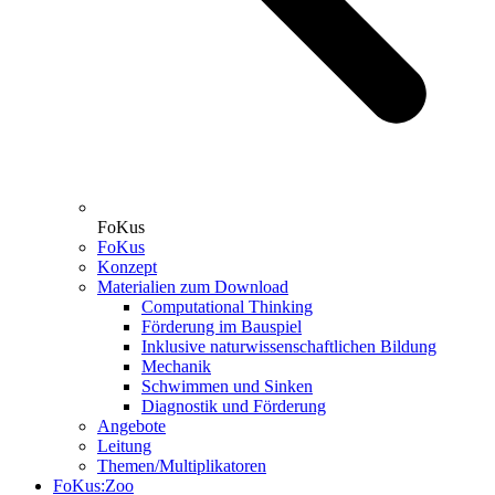
FoKus
FoKus
Konzept
Materialien zum Download
Computational Thinking
Förderung im Bauspiel
Inklusive naturwissenschaftlichen Bildung
Mechanik
Schwimmen und Sinken
Diagnostik und Förderung
Angebote
Leitung
Themen/Multiplikatoren
FoKus:Zoo