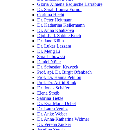
Gloria Ximena Esqueche Larrabure
Dr. Sarah Louisa Fornol
Corinna Hecht
Dr. Peter Heitmann
Dr. Katharina Kellermann
Dr. Anna Khalizova
Dipl.-Päd. Sabine Koch
Dr. Jane Kühn
Dr. Lukas Lazzara
Dr. Meng Li
Sara Lubowski
Daniel Nölle
Dr. Sebastian Krzyzek
Prof. apl. Dr. Birgit Ofenbach
Prof. Dr. Hanns Petillon
Prof. Dr. Astrid Rank
Dr. Jonas Schäfer
Elena Streib
Sabrina Tietze
Dr. Eva-Maria Uebel
Dr. Laura Venitz
Dr. Anke Weber
Dr. Anna-Katharina Widmer
Dr. Verena Zucker
Josefine Zemla