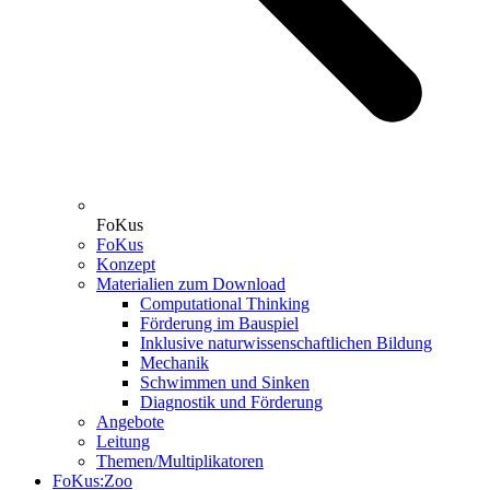
FoKus
FoKus
Konzept
Materialien zum Download
Computational Thinking
Förderung im Bauspiel
Inklusive naturwissenschaftlichen Bildung
Mechanik
Schwimmen und Sinken
Diagnostik und Förderung
Angebote
Leitung
Themen/Multiplikatoren
FoKus:Zoo