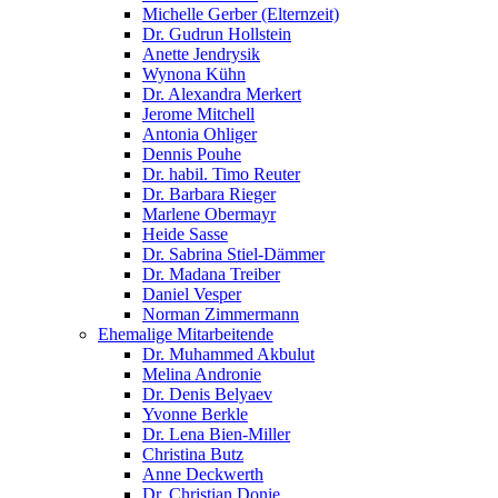
Michelle Gerber (Elternzeit)
Dr. Gudrun Hollstein
Anette Jendrysik
Wynona Kühn
Dr. Alexandra Merkert
Jerome Mitchell
Antonia Ohliger
Dennis Pouhe
Dr. habil. Timo Reuter
Dr. Barbara Rieger
Marlene Obermayr
Heide Sasse
Dr. Sabrina Stiel-Dämmer
Dr. Madana Treiber
Daniel Vesper
Norman Zimmermann
Ehemalige Mitarbeitende
Dr. Muhammed Akbulut
Melina Andronie
Dr. Denis Belyaev
Yvonne Berkle
Dr. Lena Bien-Miller
Christina Butz
Anne Deckwerth
Dr. Christian Donie