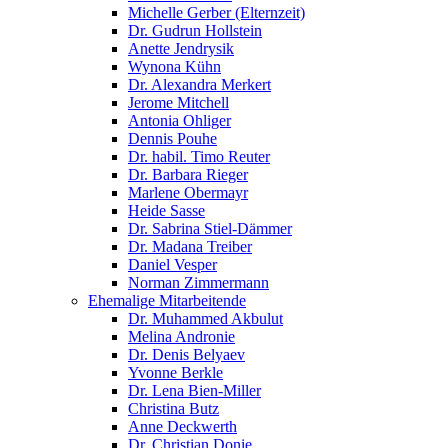
Michelle Gerber (Elternzeit)
Dr. Gudrun Hollstein
Anette Jendrysik
Wynona Kühn
Dr. Alexandra Merkert
Jerome Mitchell
Antonia Ohliger
Dennis Pouhe
Dr. habil. Timo Reuter
Dr. Barbara Rieger
Marlene Obermayr
Heide Sasse
Dr. Sabrina Stiel-Dämmer
Dr. Madana Treiber
Daniel Vesper
Norman Zimmermann
Ehemalige Mitarbeitende
Dr. Muhammed Akbulut
Melina Andronie
Dr. Denis Belyaev
Yvonne Berkle
Dr. Lena Bien-Miller
Christina Butz
Anne Deckwerth
Dr. Christian Donie