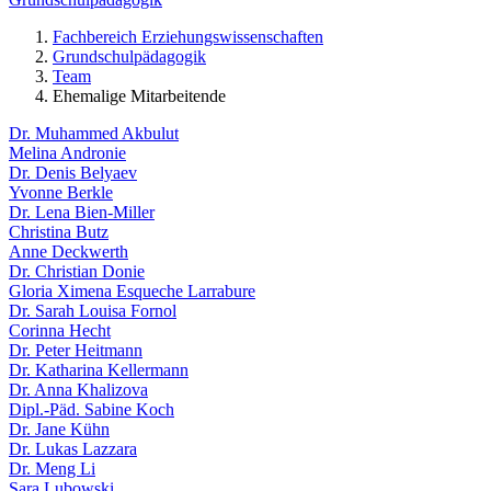
Fachbereich Erziehungswissenschaften
Grundschulpädagogik
Team
Ehemalige Mitarbeitende
Dr. Muhammed Akbulut
Melina Andronie
Dr. Denis Belyaev
Yvonne Berkle
Dr. Lena Bien-Miller
Christina Butz
Anne Deckwerth
Dr. Christian Donie
Gloria Ximena Esqueche Larrabure
Dr. Sarah Louisa Fornol
Corinna Hecht
Dr. Peter Heitmann
Dr. Katharina Kellermann
Dr. Anna Khalizova
Dipl.-Päd. Sabine Koch
Dr. Jane Kühn
Dr. Lukas Lazzara
Dr. Meng Li
Sara Lubowski