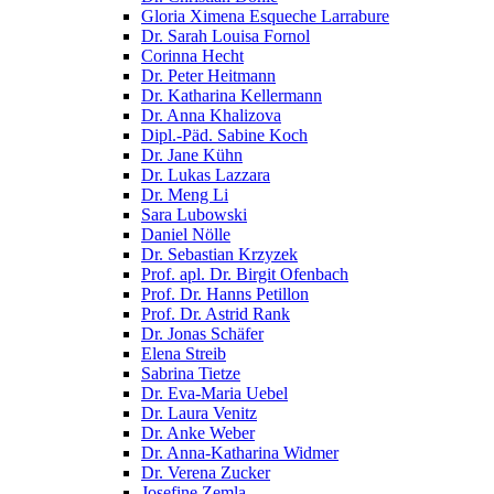
Gloria Ximena Esqueche Larrabure
Dr. Sarah Louisa Fornol
Corinna Hecht
Dr. Peter Heitmann
Dr. Katharina Kellermann
Dr. Anna Khalizova
Dipl.-Päd. Sabine Koch
Dr. Jane Kühn
Dr. Lukas Lazzara
Dr. Meng Li
Sara Lubowski
Daniel Nölle
Dr. Sebastian Krzyzek
Prof. apl. Dr. Birgit Ofenbach
Prof. Dr. Hanns Petillon
Prof. Dr. Astrid Rank
Dr. Jonas Schäfer
Elena Streib
Sabrina Tietze
Dr. Eva-Maria Uebel
Dr. Laura Venitz
Dr. Anke Weber
Dr. Anna-Katharina Widmer
Dr. Verena Zucker
Josefine Zemla