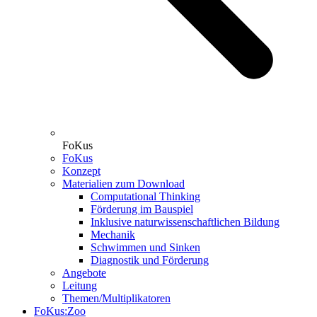
FoKus
FoKus
Konzept
Materialien zum Download
Computational Thinking
Förderung im Bauspiel
Inklusive naturwissenschaftlichen Bildung
Mechanik
Schwimmen und Sinken
Diagnostik und Förderung
Angebote
Leitung
Themen/Multiplikatoren
FoKus:Zoo