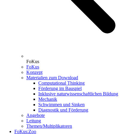
FoKus
FoKus
Konzept
Materialien zum Download
Computational Thinking
Förderung im Bauspiel
Inklusive naturwissenschaftlichen Bildung
Mechanik
Schwimmen und Sinken
Diagnostik und Förderung
Angebote
Leitung
Themen/Multiplikatoren
FoKus:Zoo