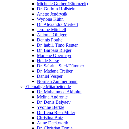
Michelle Gerber (Elternzeit)
Dr. Gudrun Hollstein
Anette Jendrysik
Wynona Kühn
Dr. Alexandra Merkert
Jerome Mitchell
Antonia Ohliger
Dennis Pouhe
Dr. habil. Timo Reuter
Dr. Barbara Rieger
Marlene Obermayr
Heide Sasse
Dr. Sabrina Stiel-Dämmer
Dr. Madana Treiber
Daniel Vesper
Norman Zimmermann
Ehemalige Mitarbeitende
Dr. Muhammed Akbulut
Melina Andronie
Dr. Denis Belyaev
Yvonne Berkle
Dr. Lena Bien-Miller
Christina Butz
Anne Deckwerth
Dr. Christian Donie