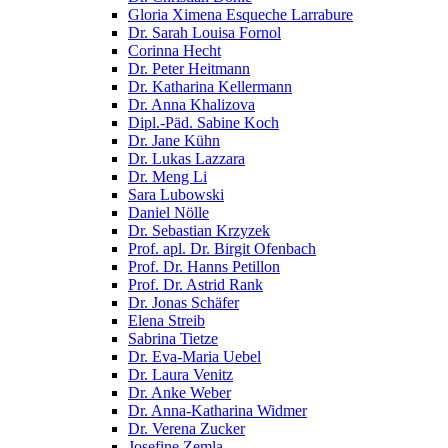
Gloria Ximena Esqueche Larrabure
Dr. Sarah Louisa Fornol
Corinna Hecht
Dr. Peter Heitmann
Dr. Katharina Kellermann
Dr. Anna Khalizova
Dipl.-Päd. Sabine Koch
Dr. Jane Kühn
Dr. Lukas Lazzara
Dr. Meng Li
Sara Lubowski
Daniel Nölle
Dr. Sebastian Krzyzek
Prof. apl. Dr. Birgit Ofenbach
Prof. Dr. Hanns Petillon
Prof. Dr. Astrid Rank
Dr. Jonas Schäfer
Elena Streib
Sabrina Tietze
Dr. Eva-Maria Uebel
Dr. Laura Venitz
Dr. Anke Weber
Dr. Anna-Katharina Widmer
Dr. Verena Zucker
Josefine Zemla